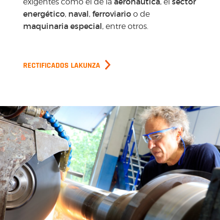
aeronáutica
sector
exigentes como el de la
, el
energético
naval
ferroviario
,
,
o de
maquinaria especial
, entre otros.
RECTIFICADOS LAKUNZA